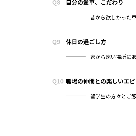
Q8
自分の愛車、こだわり
昔から欲しかった
Q9
休日の過ごし方
家から遠い場所に
Q10
職場の仲間との楽しいエピ
留学生の方々とご